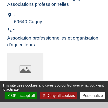
Associations professionnelles
-
location_on
69640 Cogny
-
phone
Association professionnelles et organisation
d'agriculteurs
This site uses cookies and gives you control over what you want
to activate
OK, accept all
Deny all cookies
Personalize
Les petits loups
Jeunesse