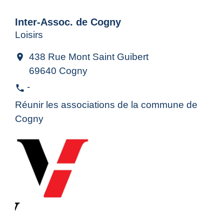
Inter-Assoc. de Cogny
Loisirs
438 Rue Mont Saint Guibert
location_on
69640 Cogny
-
phone
Réunir les associations de la commune de
Cogny