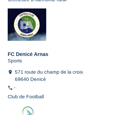
FC Denicé Arnas
Sports
571 route du champ de la croix
location_on
69640 Denicé
-
phone
Club de Football