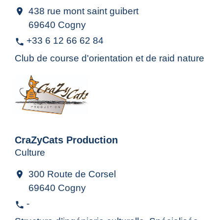
438 rue mont saint guibert
location_on
69640 Cogny
+33 6 12 66 62 84
phone
Club de course d'orientation et de raid nature
CraZyCats Production
Culture
300 Route de Corsel
location_on
69640 Cogny
-
phone