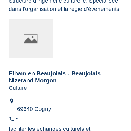
Structure d’ingénierie culturelle. Spécialisée
dans l’organisation et la régie d’évènements
Elham en Beaujolais - Beaujolais
Nizerand Morgon
Culture
-
location_on
69640 Cogny
-
phone
faciliter les échanges culturels et