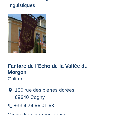
linguistiques
Fanfare de l'Echo de la Vallée du
Morgon
Culture
180 rue des pierres dorées
location_on
69640 Cogny
+33 4 74 66 01 63
phone
Orchestre d'harmonie rural