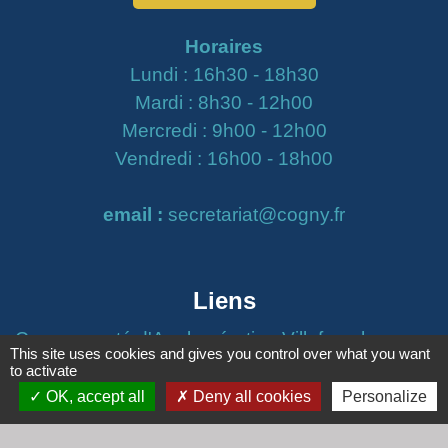
Horaires
Lundi : 16h30 - 18h30
Mardi : 8h30 - 12h00
Mercredi : 9h00 - 12h00
Vendredi : 16h00 - 18h00
email :
secretariat@cogny.fr
Liens
Communauté d'Agglomération Villefranche
This site uses cookies and gives you control over what you want
Beaujolais Saône
to activate
Commune de Denicé
OK, accept all
Deny all cookies
Personalize
Jumelage