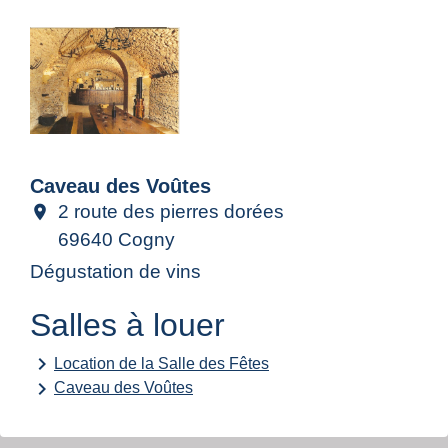
Caveau des Voûtes
2 route des pierres dorées
location_on
69640 Cogny
Dégustation de vins
Salles à louer
keyboard_arrow_right
Location de la Salle des Fêtes
keyboard_arrow_right
Caveau des Voûtes