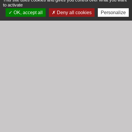
to activate
OK, accept all
Deny all cookies
Personalize
Liens
Communauté d'Agglomération Villefranche
Beaujolais Saône
Commune de Denicé
Jumelage
Mont Saint Guibert (Belgique)
Mentions légales
-
Politique de confidentialité
-
Accessibilité
-
Plan du site
-
Gestion des cookies