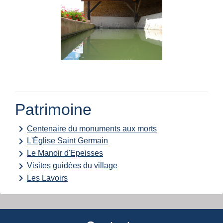
Patrimoine
keyboard_arrow_right
Centenaire du monuments aux morts
keyboard_arrow_right
L'Église Saint Germain
keyboard_arrow_right
Le Manoir d'Epeisses
keyboard_arrow_right
Visites guidées du village
keyboard_arrow_right
Les Lavoirs