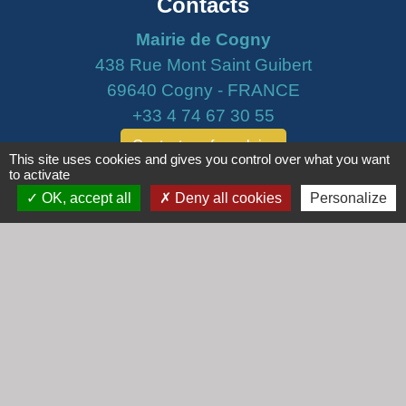
Contacts
Mairie de Cogny
438 Rue Mont Saint Guibert
69640 Cogny - FRANCE
+33 4 74 67 30 55
Contact par formulaire
This site uses cookies and gives you control over what you want
to activate
Horaires
OK, accept all
Deny all cookies
Personalize
Lundi : 16h30 - 18h30
Mardi : 8h30 - 12h00
Mercredi : 9h00 - 12h00
Vendredi : 16h00 - 18h00
email :
secretariat@cogny.fr