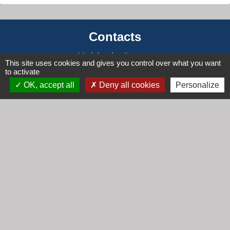
Contacts
Mairie de Cogny
This site uses cookies and gives you control over what you want
438 Rue Mont Saint Guibert
to activate
69640 Cogny - FRANCE
OK, accept all
Deny all cookies
Personalize
+33 4 74 67 30 55
Contact par formulaire
Horaires
Lundi : 16h30 - 18h30
Mardi : 8h30 - 12h00
Mercredi : 9h00 - 12h00
Vendredi : 16h00 - 18h00