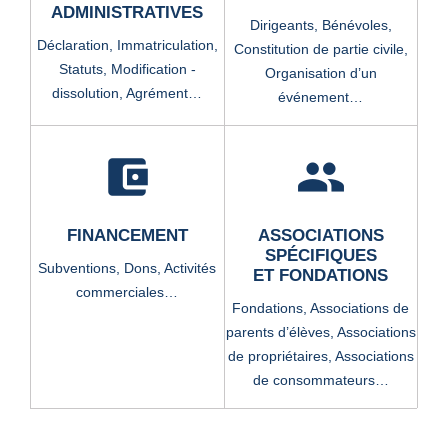
ADMINISTRATIVES
Dirigeants,
Bénévoles,
Déclaration,
Immatriculation,
Constitution de partie civile,
Statuts,
Modification -
Organisation d’un
dissolution,
Agrément…
événement…
account_balance_wallet
group
FINANCEMENT
ASSOCIATIONS
SPÉCIFIQUES
Subventions,
Dons,
Activités
ET FONDATIONS
commerciales…
Fondations,
Associations de
parents d’élèves,
Associations
de propriétaires,
Associations
de consommateurs…