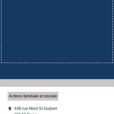
Actions familiale et sociale
location_on
438 rue Mont St Guibert