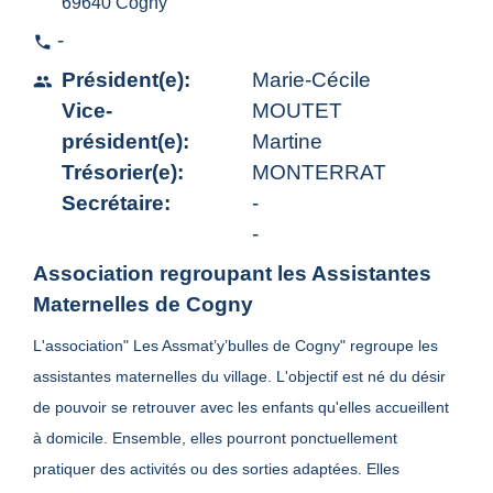
69640 Cogny
-
phone
Président(e):
Marie-Cécile
people
Vice-
MOUTET
président(e):
Martine
Trésorier(e):
MONTERRAT
Secrétaire:
-
-
Association regroupant les Assistantes
Maternelles de Cogny
L'association" Les Assmat’y’bulles de Cogny" regroupe les
assistantes maternelles du village. L'objectif est né du désir
de pouvoir se retrouver avec les enfants qu'elles accueillent
à domicile. Ensemble, elles pourront ponctuellement
pratiquer des activités ou des sorties adaptées. Elles