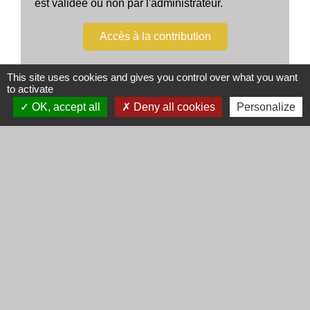
est validée ou non par l'administrateur.
Accès à la contribution
This site uses cookies and gives you control over what you want
to activate
OK, accept all
Deny all cookies
Personalize
Contacts
Mairie de Cogny
438 Rue Mont Saint Guibert
69640 Cogny - FRANCE
+33 4 74 67 30 55
Contact par formulaire
Horaires
Lundi : 16h30 - 18h30