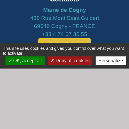
Mairie de Cogny
438 Rue Mont Saint Guibert
69640 Cogny - FRANCE
+33 4 74 67 30 55
Contact par formulaire
This site uses cookies and gives you control over what you want
to activate
Horaires
OK, accept all
Deny all cookies
Personalize
Lundi : 16h30 - 18h30
Mardi : 8h30 - 12h00
Mercredi : 9h00 - 12h00
Vendredi : 16h00 - 18h00
email :
secretariat@cogny.fr