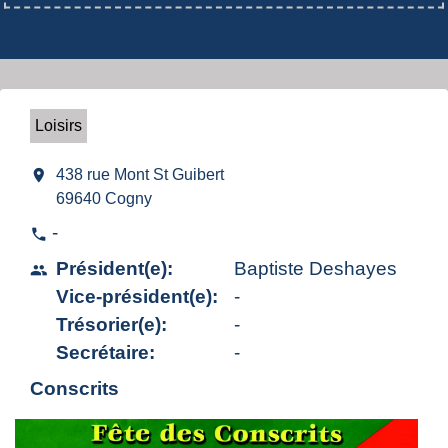
Loisirs
location_on
438 rue Mont St Guibert
69640 Cogny
-
phone
Président(e):
Baptiste Deshayes
people
Vice-président(e):
-
Trésorier(e):
-
Secrétaire:
-
Conscrits