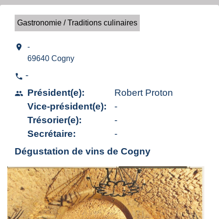
Gastronomie / Traditions culinaires
location_on
-
69640 Cogny
-
phone
Président(e):
Robert Proton
people
Vice-président(e):
-
Trésorier(e):
-
Secrétaire:
-
Dégustation de vins de Cogny