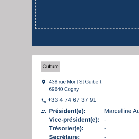
Culture
location_on
438 rue Mont St Guibert
69640 Cogny
+33 4 74 67 37 91
phone
Président(e):
Marcelline A
people
Vice-président(e):
-
Trésorier(e):
-
Secrétaire:
-