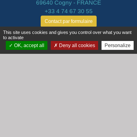
69640 Cogny - FRANCE
+33 4 74 67 30 55
Contact par formulaire
This site uses cookies and gives you control over what you want
to activate
Horaires
OK, accept all
Deny all cookies
Personalize
Lundi : 16h30 - 18h30
Mardi : 8h30 - 12h00
Mercredi : 9h00 - 12h00
Vendredi : 16h00 - 18h00
email :
secretariat@cogny.fr
Liens
Communauté d'Agglomération Villefranche
Beaujolais Saône