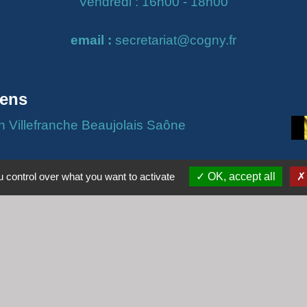
Vendredi : 16h00 - 18h00
email :
secretariat@cogny.fr
iens
Villefranche Beaujolais Saône
 control over what you want to activate
OK, accept all
tique de confidentialité
-
Accessibilité
-
Plan du site
Site créé en partenariat avec Réseau des Communes