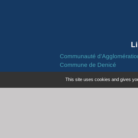
L
Communauté d'Agglomération 
Commune de Denicé
This site uses cookies and gives you
Mentions légales
-
Poli