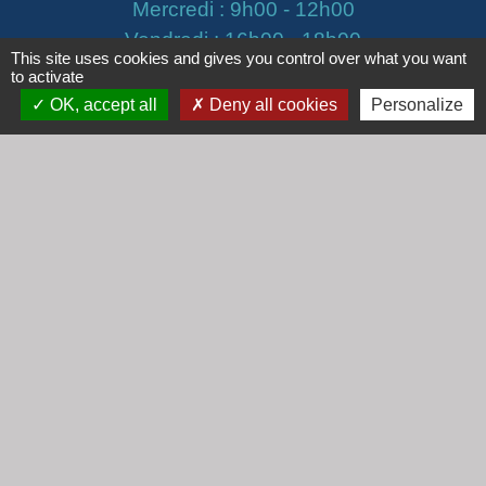
Mercredi : 9h00 - 12h00
Vendredi : 16h00 - 18h00
This site uses cookies and gives you control over what you want
to activate
email :
secretariat@cogny.fr
OK, accept all
Deny all cookies
Personalize
Liens
Communauté d'Agglomération Villefranche
Beaujolais Saône
Commune de Denicé
Jumelage
Mont Saint Guibert (Belgique)
Mentions légales
-
Politique de confidentialité
-