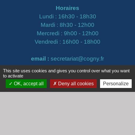
Horaires
Lundi : 16h30 - 18h30
Mardi : 8h30 - 12h00
Mercredi : 9h00 - 12h00
Vendredi : 16h00 - 18h00
email :
secretariat@cogny.fr
This site uses cookies and gives you control over what you want
to activate
Liens
OK, accept all
Deny all cookies
Personalize
Communauté d'Agglomération Villefranche
Beaujolais Saône
Commune de Denicé
Jumelage