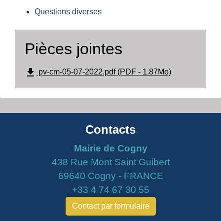
Questions diverses
Pièces jointes
file_download
pv-cm-05-07-2022.pdf (PDF - 1.87Mo)
Contacts
Mairie de Cogny
438 Rue Mont Saint Guibert
69640 Cogny - FRANCE
+33 4 74 67 30 55
Contact par formulaire