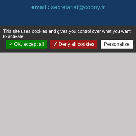
email :
secretariat@cogny.fr
This site uses cookies and gives you control over what you want
Liens
to activate
Communauté d'Agglomération Villefranche
OK, accept all
Deny all cookies
Personalize
Beaujolais Saône
Commune de Denicé
Jumelage
Mont Saint Guibert (Belgique)
Mentions légales
-
Politique de confidentialité
-
Accessibilité
-
Plan du site
-
Gestion des cookies