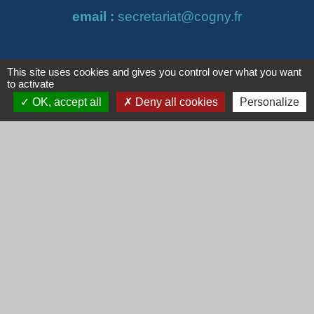
email :
secretariat@cogny.fr
This site uses cookies and gives you control over what you want
Liens
to activate
Communauté d'Agglomération Villefranche
OK, accept all
Deny all cookies
Personalize
Beaujolais Saône
Commune de Denicé
Jumelage
Mont Saint Guibert (Belgique)
Mentions légales
-
Politique de confidentialité
-
Accessibilité
-
Plan du site
-
Gestion des cookies