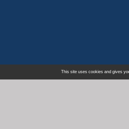
This site uses cookies and gives you
L
Communauté d'Agglomération 
Commune de Denicé
Mentions légales
-
Poli