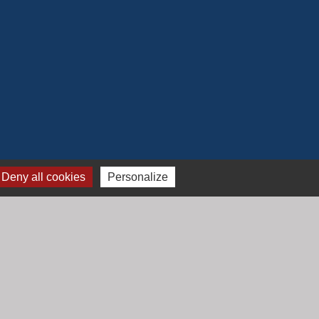
Deny all cookies
Personalize
Jumelage
Mont Saint Guibert (Belgique)
-
Gestion des cookies