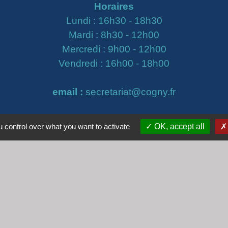
Horaires
Lundi : 16h30 - 18h30
Mardi : 8h30 - 12h00
Mercredi : 9h00 - 12h00
Vendredi : 16h00 - 18h00
email :
secretariat@cogny.fr
 control over what you want to activate
OK, accept all
iens
Villefranche Beaujolais Saône
tique de confidentialité
-
Accessibilité
-
Plan du site