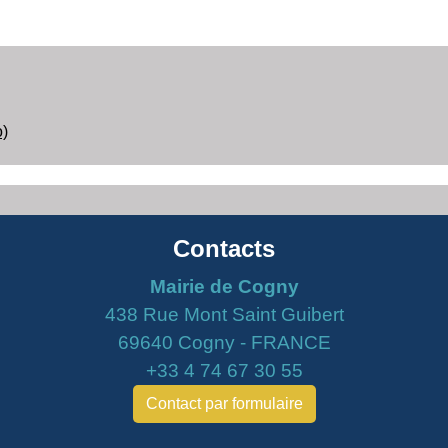
)
Contacts
Mairie de Cogny
438 Rue Mont Saint Guibert
69640 Cogny - FRANCE
+33 4 74 67 30 55
Contact par formulaire