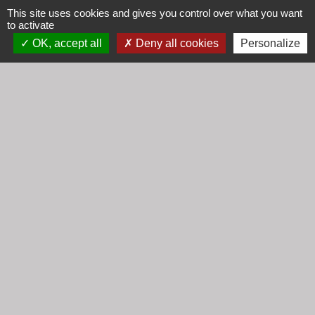
This site uses cookies and gives you control over what you want
to activate
Communauté d'Agglomération Villefranche
OK, accept all
Deny all cookies
Personalize
Beaujolais Saône
Commune de Denicé
Jumelage
Mont Saint Guibert (Belgique)
Mentions légales
-
Politique de confidentialité
-
Accessibilité
-
Plan du site
-
Gestion des cookies
Site créé en partenariat avec Réseau des Communes