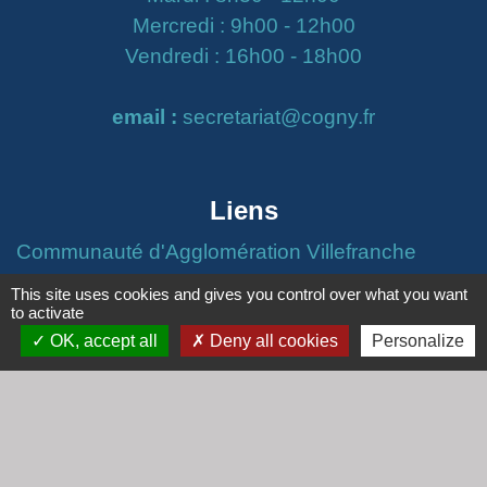
Mercredi : 9h00 - 12h00
Vendredi : 16h00 - 18h00
email :
secretariat@cogny.fr
Liens
Communauté d'Agglomération Villefranche
Beaujolais Saône
This site uses cookies and gives you control over what you want
Commune de Denicé
to activate
OK, accept all
Deny all cookies
Personalize
Jumelage
Mont Saint Guibert (Belgique)
Mentions légales
-
Politique de confidentialité
-