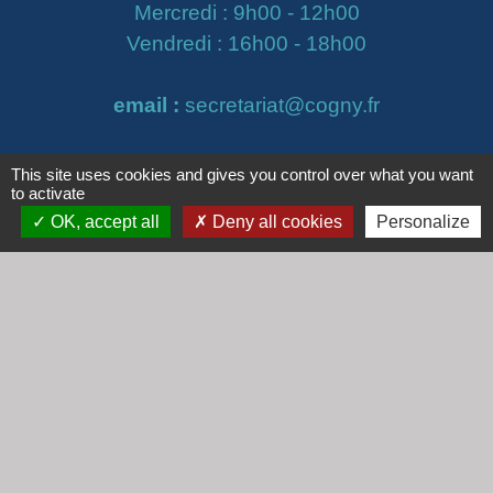
Mercredi : 9h00 - 12h00
Vendredi : 16h00 - 18h00
email :
secretariat@cogny.fr
This site uses cookies and gives you control over what you want
to activate
Liens
OK, accept all
Deny all cookies
Personalize
Communauté d'Agglomération Villefranche
Beaujolais Saône
Commune de Denicé
Jumelage
Mont Saint Guibert (Belgique)
Mentions légales
-
Politique de confidentialité
-