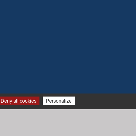
Deny all cookies
Personalize
Jumelage
Mont Saint Guibert (Belgique)