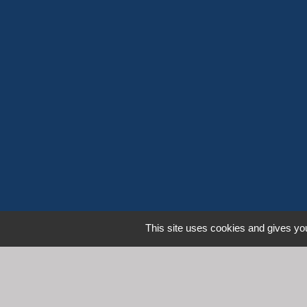
This site uses cookies and gives you
L
Communauté d'Agglomération 
Commune de Denicé