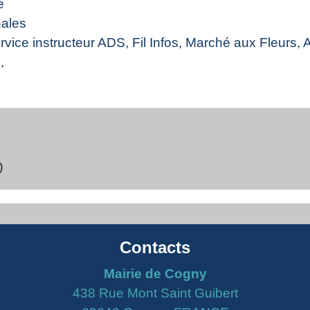
e
ales
ice instructeur ADS, Fil Infos, Marché aux Fleurs, 
,
)
Contacts
Mairie de Cogny
438 Rue Mont Saint Guibert