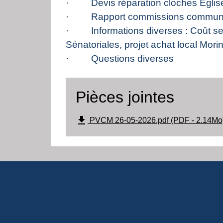
· Devis réparation cloches Eglis
· Rapport commissions commun
· Informations diverses : Coût serv
Sénatoriales, projet achat local Morin
· Questions diverses
Pièces jointes
file_download
PVCM 26-05-2026.pdf (PDF - 2.14Mo