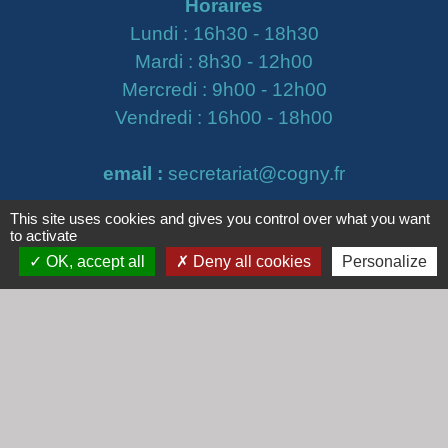
Horaires
Lundi : 16h30 - 18h30
Mardi : 8h30 - 12h00
Mercredi : 9h00 - 12h00
Vendredi : 16h00 - 18h00
email :
secretariat@cogny.fr
This site uses cookies and gives you control over what you want
to activate
Liens
OK, accept all
Deny all cookies
Personalize
Communauté d'Agglomération Villefranche
Beaujolais Saône
Commune de Denicé
Jumelage
Mont Saint Guibert (Belgique)