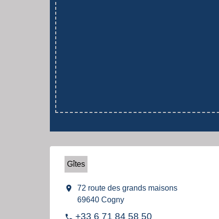
Gîtes
location_on
72 route des grands maisons
69640 Cogny
+33 6 71 84 58 50
phone